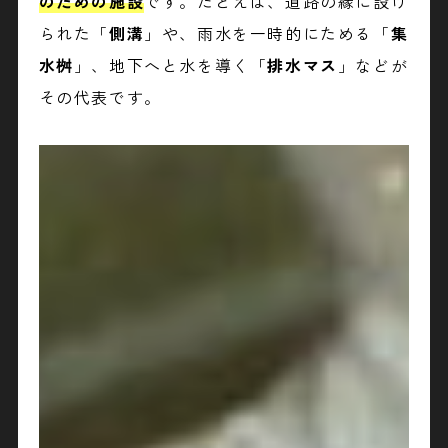
のための施設
です。たとえば、道路の縁に設け
られた「
側溝
」や、雨水を一時的にためる「
集
水桝
」、地下へと水を導く「
排水マス
」などが
その代表です。