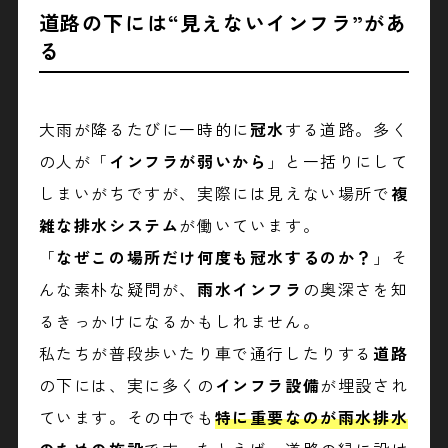
道路の下には“見えないインフラ”があ
る
大雨が降るたびに一時的に
冠水
する道路。多く
の人が「
インフラが弱いから
」と一括りにして
しまいがちですが、実際には見えない場所で
複
雑な排水システム
が働いています。
「
なぜこの場所だけ何度も冠水するのか？
」そ
んな素朴な疑問が、
雨水インフラ
の奥深さを知
るきっかけになるかもしれません。
私たちが普段歩いたり車で通行したりする
道路
の下には、実に多くの
インフラ設備
が埋設され
ています。その中でも
特に重要なのが
雨水排水