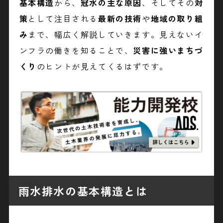
基本構造
から、
冠水の主な原因
、そしてその
対
策
として注目される
最新の技術
や
地域の取り組
み
まで、幅広く解説していきます。見えないイ
ンフラの働きを知ることで、
災害に強いまちづ
くり
のヒントが見えてくるはずです。
雨水排水の基本構造とは