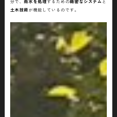
分で、
雨水を処理
するための
緻密なシステム
と
土木技術
が機能しているのです。